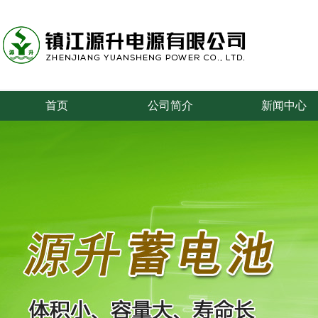
首页
公司简介
新闻中心
专业从事叉车、牵引车、搬运车、游览车等蓄电池的研究和制造