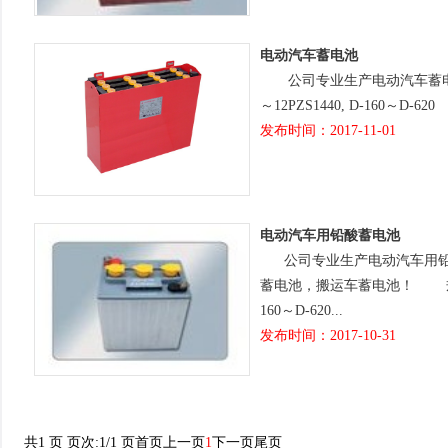
电动汽车蓄电池
公司专业生产电动汽车蓄电池！ 
～12PZS1440, D-160～D
发布时间：2017-11-01
电动汽车用铅酸蓄电池
公司专业生产电动汽车用铅
蓄电池，搬运车蓄电池！ 规 格：2V
160～D-620...
发布时间：2017-10-31
共1 页 页次:1/1 页
首页
上一页
1
下一页
尾页