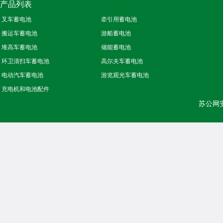
产品列表
叉车蓄电池
牵引用蓄电池
搬运车蓄电池
游船蓄电池
堆高车蓄电池
储能蓄电池
环卫清扫车蓄电池
高尔夫车蓄电池
电动汽车蓄电池
游览观光车蓄电池
充电机和电池配件
苏公网安备