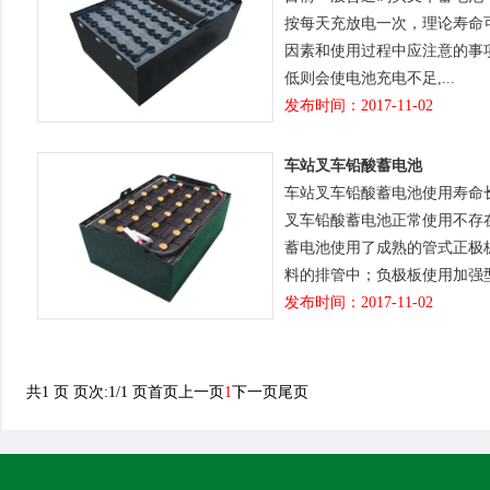
按每天充放电一次，理论寿命可
因素和使用过程中应注意的事
低则会使电池充电不足,...
发布时间：2017-11-02
车站叉车铅酸蓄电池
车站叉车铅酸蓄电池使用寿命
叉车铅酸蓄电池正常使用不存
蓄电池使用了成熟的管式正极
料的排管中；负极板使用加强型
发布时间：2017-11-02
共1 页 页次:1/1 页
首页
上一页
1
下一页
尾页