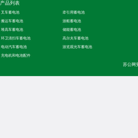
产品列表
叉车蓄电池
牵引用蓄电池
搬运车蓄电池
游船蓄电池
堆高车蓄电池
储能蓄电池
环卫清扫车蓄电池
高尔夫车蓄电池
电动汽车蓄电池
游览观光车蓄电池
充电机和电池配件
苏公网安备