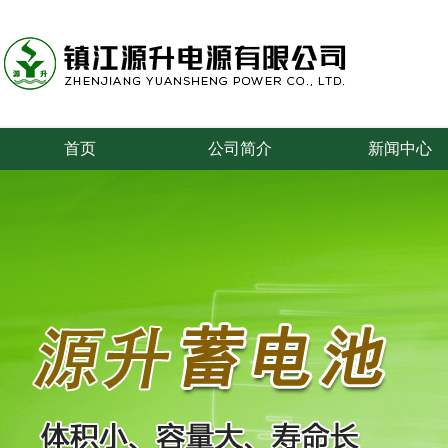
首页
公司简介
新闻中心
专业从事叉车、牵引车、搬运车、游览车等蓄电池的研究和制造