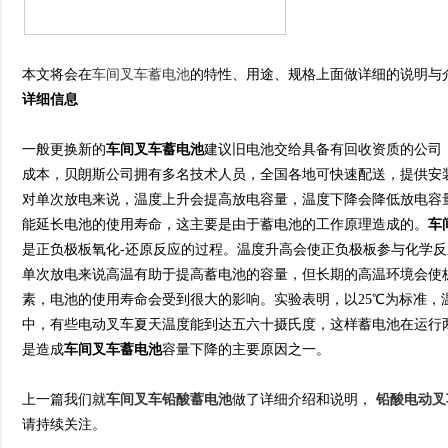
本文将会在
车间叉车蓄电池
的特性、用途、规格上面做详细的说明与
详细信息
一般更换新的
车间叉车蓄电池
建议旧电池交给具备有回收资质的公司
成本，贝朗斯公司拥有多名技术人员，全国各地可快速配送，提供安装
对单次放电来说，温度上升会提高放电容量，温度下降会降低放电容
能延长电池的使用寿命，这主要是由于蓄电池的工作原理造成的。
车
是正负极板氧化-还原反应的过程。温度升高会使正负极板参与化学
单次放电来说高温有助于提高蓄电池的容量，但长期的高温环境会使
素，电池的使用寿命会受到很大的影响。实验表明，以25℃为标准，
中，有些电动叉车夏天温度能到达五六十摄氏度，这样蓄电池在运行
是造成
车间叉车蓄电池
容量下降的主要原因之一。
上一篇我们就
车间叉车铅酸蓄电池
做了详细介绍和说明，
铅酸电动叉
请持续关注。