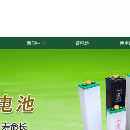
新闻中心
蓄电池
使用
制造