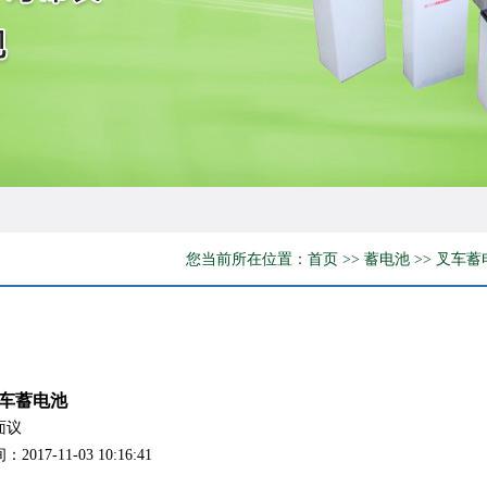
您当前所在位置：
首页
>>
蓄电池
>>
叉车蓄
车蓄电池
面议
017-11-03 10:16:41