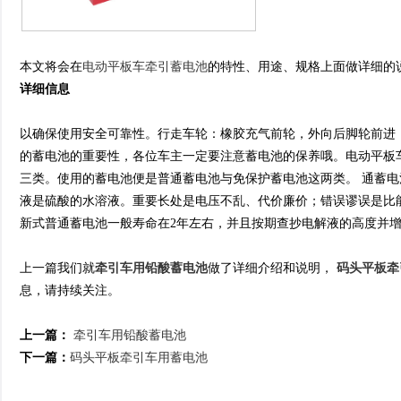
本文将会在
电动平板车牵引蓄电池
的特性、用途、规格上面做详细的
详细信息
以确保使用安全可靠性。行走车轮：橡胶充气前轮，外向后脚轮前进
的蓄电池的重要性，各位车主一定要注意蓄电池的保养哦。电动平板
三类。使用的蓄电池便是普通蓄电池与免保护蓄电池这两类。 通蓄
液是硫酸的水溶液。重要长处是电压不乱、代价廉价；错误谬误是比能
新式普通蓄电池一般寿命在2年左右，并且按期查抄电解液的高度并
上一篇我们就
牵引车用铅酸蓄电池
做了详细介绍和说明，
码头平板牵
息，请持续关注。
上一篇：
牵引车用铅酸蓄电池
下一篇：
码头平板牵引车用蓄电池