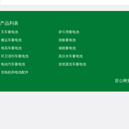
产品列表
叉车蓄电池
牵引用蓄电池
搬运车蓄电池
游船蓄电池
堆高车蓄电池
储能蓄电池
环卫清扫车蓄电池
高尔夫车蓄电池
电动汽车蓄电池
游览观光车蓄电池
充电机和电池配件
苏公网安备