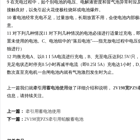
9 在充电过程中，如个别电池的电压、电解液密度和冒气泡异常时应
接触良好，以免引起火花使极柱烧坏或电池爆炸。
10 蓄电池经常充电不足，过量放电，长期放置不用，会使电池内部
意。
11 对下列几种情况11 对下列几种情况的电池必须进行适量过充电，
置未使用的电池。C、电池组中的“落后电池”----指充放电过程中
独进行）
12 均衡充电A、以0.1 I 5A电流进行充电，B、充至电压达到2.5V/
充足电状态时停充0.5小时再减半电流（即0.25I 5A）充电达1小时，D、
数次直至充电机一合闸电池内就有气泡激烈发生时为止。
上一篇我们就
牵引用蓄电池使用
做了详细介绍和说明，
2V198宽P
信息，请持续关注。
上一篇：
牵引用蓄电池使用
下一篇：
2V198宽PZS牵引用铅酸蓄电池