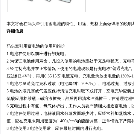
本文将会在
码头牵引用蓄电池
的特性、用途、规格上面做详细的说明
详细信息
码头牵引用蓄电池的使用和维护
1 电池在使用以前应进行初充电。
2 为保证电池使用寿命，凡投入使用的电池应处于充足电状态，充电
3 经过初充电并在正常情况下使用的电池现款是行充电称“普通充电”。蓄
压达到2.4V时，再用0.35 I5(5)电流充电。充电量为放出电量的130%
4 电池尽量避免过充和过放（电池降到1. 70V/只）。电池过充、过
5 电池的液孔塞或气盖应保持清洁充电时取下或打开，充电完毕应装
硫酸应用棉纱蘸上碱溶液擦去，然后再用清水冲洗擦干，在清理过程
6 充电过程中有氢、氧气体析出，工作人员要严禁烟火接近蓄电池，
7 电池在使用过程，电解液因水分蒸发而减少时，应经常补加蒸馏水
值，应在充电末期用密度为1.400g/cm3的硫酸调整，正常情况下严
8 电池使用8 电池使用后，应在最短时间内进行充电。